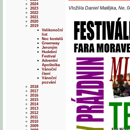
2024
Vložil/a Daniel Matějka, Ne, 
2023
2022
2021
2020
2019
Velikonoční
list
Noc kostelů
Greenway
Jeroným
Hudební
Festival
Adventní
Apoštolka
Vánoční
čtení
Vánoční
pozvání
2018
2017
2016
2015
2014
2013
2012
2011
2010
2009