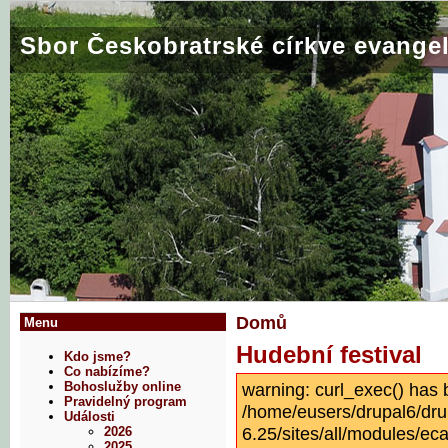
Sbor Českobratrské církve evangel
Domů
Menu
Hudební festival
Kdo jsme?
Co nabízíme?
warning: curl_exec() has 
Bohoslužby online
Pravidelný program
/home/eusers/drupal6/dru
Události
6.25/sites/all/modules/eca
2026
2025