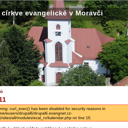
církve evangelické v Moravči
mů
11
ning: curl_exec() has been disabled for security reasons in
me/eusers/drupal6/drupal6.evangnet.cz-
5/sites/all/modules/ecal_ro/kalendar.php on line 10.