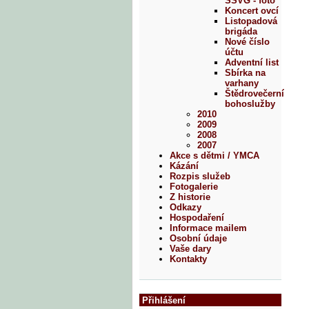
SSVG - foto
Koncert ovcí
Listopadová
brigáda
Nové číslo
účtu
Adventní list
Sbírka na
varhany
Štědrovečerní
bohoslužby
2010
2009
2008
2007
Akce s dětmi / YMCA
Kázání
Rozpis služeb
Fotogalerie
Z historie
Odkazy
Hospodaření
Informace mailem
Osobní údaje
Vaše dary
Kontakty
Přihlášení