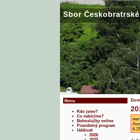
Sbor Českobratrské 
Do
Menu
20
Kdo jsme?
Co nabízíme?
war
Bohoslužby online
/ho
Pravidelný program
6.2
Události
2026
2025