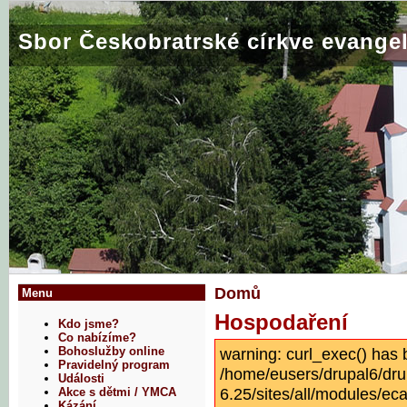
Sbor Českobratrské církve evangel
Domů
Menu
Hospodaření
Kdo jsme?
Co nabízíme?
warning: curl_exec() has 
Bohoslužby online
Pravidelný program
/home/eusers/drupal6/dru
Události
6.25/sites/all/modules/eca
Akce s dětmi / YMCA
Kázání