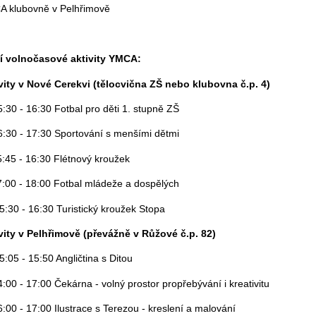
 klubovně v Pelhřimově
í volnočasové aktivity YMCA:
vity v Nové Cerekvi (tělocvična ZŠ nebo klubovna č.p. 4)
5:30 - 16:30 Fotbal pro děti 1. stupně ZŠ
6:30 - 17:30 Sportování s menšími dětmi
5:45 - 16:30 Flétnový kroužek
7:00 - 18:00 Fotbal mládeže a dospělých
5:30 - 16:30 Turistický kroužek Stopa
vity v Pelhřimově (převážně v Růžové č.p. 82)
5:05 - 15:50 Angličtina s Ditou
4:00 - 17:00 Čekárna - volný prostor propřebývání i kreativitu
6:00 - 17:00 Ilustrace s Terezou - kreslení a malování