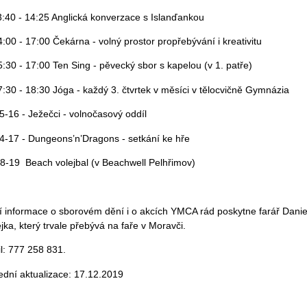
3:40 - 14:25 Anglická konverzace s Islanďankou
4:00 - 17:00 Čekárna - volný prostor propřebývání i kreativitu
5:30 - 17:00 Ten Sing - pěvecký sbor s kapelou (v 1. patře)
7:30 - 18:30 Jóga - každý 3. čtvrtek v měsíci v tělocvičně Gymnázia
5-16 - Ježečci - volnočasový oddíl
4-17 - Dungeons’n’Dragons - setkání ke hře
8-19 Beach volejbal (v Beachwell Pelhřimov)
ší informace o sborovém dění i o akcích YMCA rád poskytne farář Danie
jka, který trvale přebývá na faře v Moravči.
l: 777 258 831.
ední aktualizace: 17.12.2019