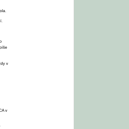
ola.
í.
o
spíše
ždy v
CA v
v