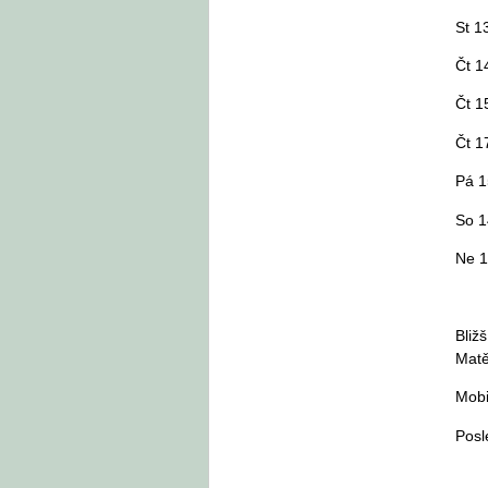
St 1
Čt 1
Čt 1
Čt 1
Pá 1
So 1
Ne 1
Bliž
Matě
Mobi
Posl