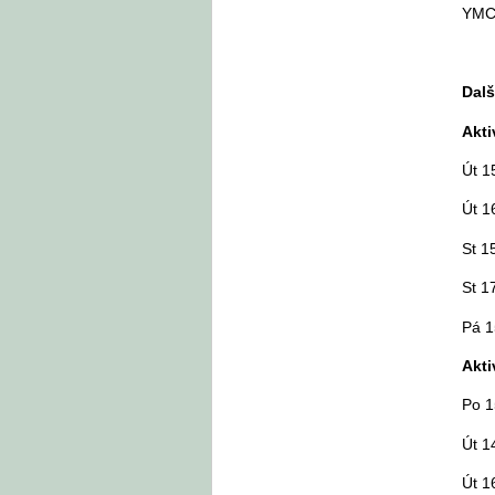
YMCA
Dalš
Akti
Út 1
Út 1
St 1
St 1
Pá 1
Akti
Po 1
Út 1
Út 1