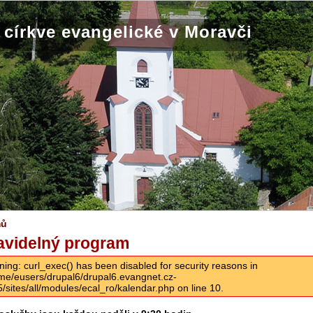
církve evangelické v Moravči
mů
avidelný program
ning: curl_exec() has been disabled for security reasons in
me/eusers/drupal6/drupal6.evangnet.cz-
5/sites/all/modules/ecal_ro/kalendar.php on line 10.