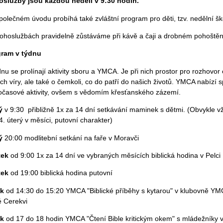
služby jsou každou neděli v 9:30 hodin.
polečném úvodu probíhá také zvláštní program pro děti, tzv. nedělní šk
ohoslužbách pravidelně zůstáváme při kávě a čaji a drobném pohoštěn
gram v týdnu
dnu se prolínají aktivity sboru a YMCA. Je při nich prostor pro rozhovor 
ch víry, ale také o čemkoli, co do patří do našich životů. YMCA nabízí 
očasové aktivity, ovšem s vědomím křesťanského zázemí.
ý
v 9:30
přibližně 1x za 14 dní setkávání maminek s dětmi. (Obvykle v
 4. úterý v měsíci, putovní charakter)
ý
20:00 modlitební setkání na faře v Moravči
tek
od 9:00 1x za 14 dní ve vybraných měsících biblická hodina v Pelci
tek
od 19:00 biblická hodina putovní
ek
od 14:30 do 15:20 YMCA "Biblické příběhy s kytarou" v klubovně YM
 Cerekvi
ek
od 17 do 18 hodin YMCA "Čtení Bible kritickým okem" s mládežníky 