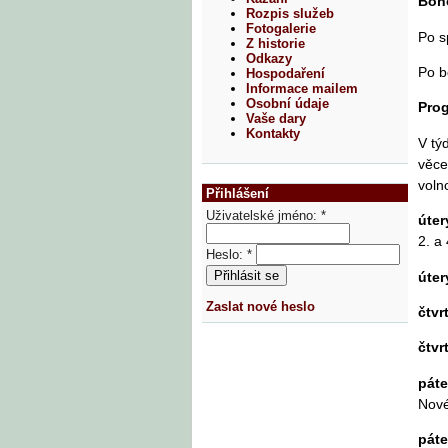
Boho
Rozpis služeb
Fotogalerie
Po s
Z historie
Odkazy
Po b
Hospodaření
Informace mailem
Osobní údaje
Pro
Vaše dary
Kontakty
V tý
věce
voln
Přihlášení
Uživatelské jméno:
*
úter
2. a
Heslo:
*
úter
Zaslat nové heslo
čtvr
čtvr
pát
Nové
pát