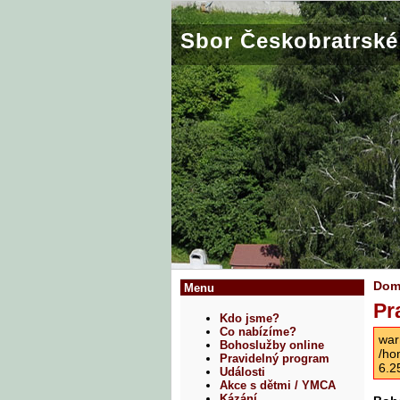
Sbor Českobratrské 
Do
Menu
Pr
Kdo jsme?
Co nabízíme?
war
Bohoslužby online
/ho
Pravidelný program
6.2
Události
Akce s dětmi / YMCA
Kázání