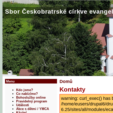
Sbor Českobratrské církve evangel
Domů
Menu
Kontakty
Kdo jsme?
Co nabízíme?
warning: curl_exec() has 
Bohoslužby online
Pravidelný program
/home/eusers/drupal6/dru
Události
6.25/sites/all/modules/eca
Akce s dětmi / YMCA
Kázání