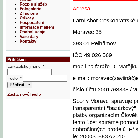
Rozpis služeb
Adresa:
Fotogalerie
Z historie
Odkazy
Farní sbor Českobratrské 
Hospodaření
Informace mailem
Moraveč 35
Osobní údaje
Vaše dary
Kontakty
393 01 Pelhřimov
IČO 49 026 569
Přihlášení
mobil na faráře D. Matějk
Uživatelské jméno:
*
e-mail: moravec(zaviináč)
Heslo:
*
číslo účtu
2001768838 / 2
Zaslat nové heslo
Sbor v Moravči spravuje pr
transparentní "bazárkový" 
platby organizacím Člověk
tento účet sbíráme pomocí
dobročinných prodejů. Při
je: 2000358837/2010.