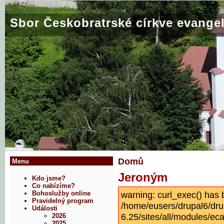
Sbor Českobratrské církve evangel
Domů
Menu
Jeroným
Kdo jsme?
Co nabízíme?
warning: curl_exec() has 
Bohoslužby online
Pravidelný program
/home/eusers/drupal6/dru
Události
6.25/sites/all/modules/eca
2026
2025