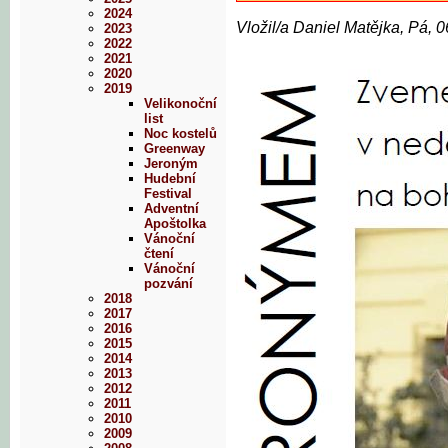
2024
Vložil/a Daniel Matějka, Pá, 
2023
2022
2021
2020
2019
Velikonoční
list
Noc kostelů
Greenway
Jeroným
Hudební
Festival
Adventní
Apoštolka
Vánoční
čtení
Vánoční
pozvání
2018
2017
2016
2015
2014
2013
2012
2011
2010
2009