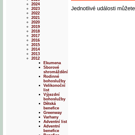
2024
Jednotlivé události můžete
2023
2022
2021
2020
2019
2018
2017
2016
2015
2014
2013
2012
Ekumena
Sborové
shromáždění
Rodinné
bohoslužby
Velikonoční
list
Výjezdní
bohoslužby
Dětská
benefice
Greenway
Varhany
Adventní list
Adventní
benefice