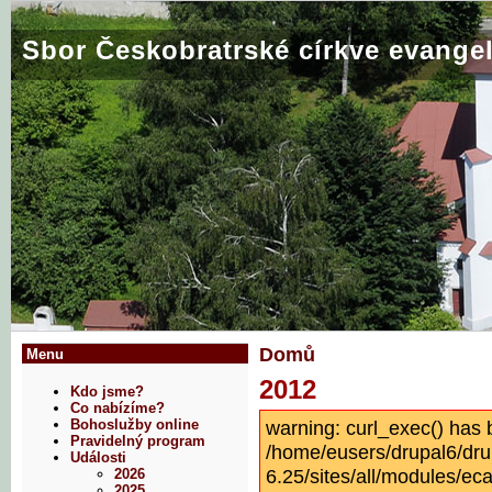
Sbor Českobratrské církve evangel
Domů
Menu
2012
Kdo jsme?
Co nabízíme?
warning: curl_exec() has 
Bohoslužby online
Pravidelný program
/home/eusers/drupal6/dru
Události
6.25/sites/all/modules/eca
2026
2025