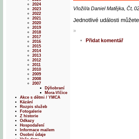
2024
Vložil/a Daniel Matějka, Čt, 0
2023
2022
2021
Jednotlivé události můžete
2020
2019
»
2018
2017
Přidat komentář
2016
2015
2014
2013
2012
2011
2010
2009
2008
2007
Dýňobraní
Mora-Vlčice
Akce s dětmi / YMCA
Kázání
Rozpis služeb
Fotogalerie
Z historie
Odkazy
Hospodaření
Informace mailem
Osobní údaje