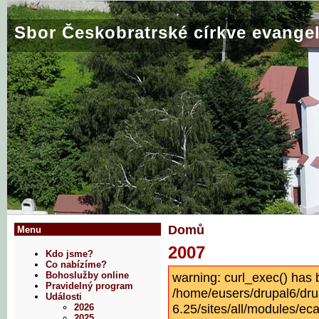
Sbor Českobratrské církve evangel
Domů
Menu
2007
Kdo jsme?
Co nabízíme?
warning: curl_exec() has 
Bohoslužby online
Pravidelný program
/home/eusers/drupal6/dru
Události
6.25/sites/all/modules/eca
2026
2025