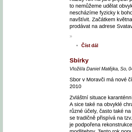
to nemůžeme udělat obvy
nescházíme fyzicky k boh
navštívit. Začátkem květn
prodávat na adrese Svatav
»
Číst dál
Sbírky
Vložil/a Daniel Matějka, So, 
Sbor v Moravči má nové č
2010
Zvláštní situace karanténn
A sice také na obvyklé chr
různé účely, často také na
se tradičně přispívá na tzv
je podpořena rekonstrukce
modlitebny. Tento rok pop