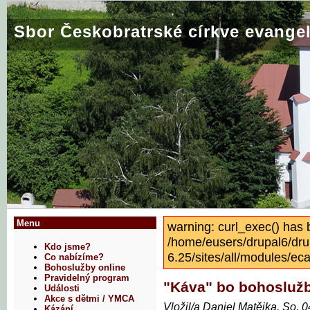
Sbor Českobratrské církve evangel
Menu
warning: curl_exec() has 
/home/eusers/drupal6/dru
Kdo jsme?
6.25/sites/all/modules/eca
Co nabízíme?
Bohoslužby online
Pravidelný program
"Káva" bo bohosluž
Události
Akce s dětmi / YMCA
Vložil/a Daniel Matějka, So, 
Kázání