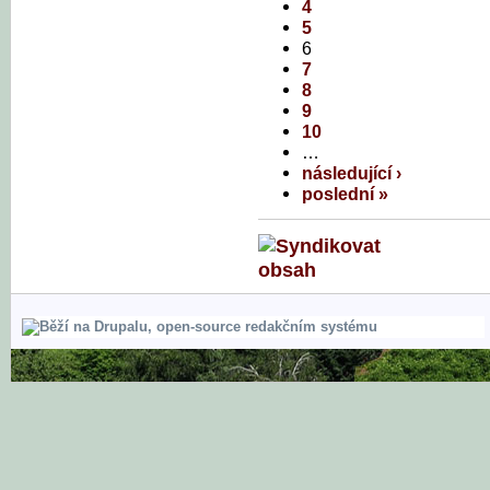
4
5
6
7
8
9
10
…
následující ›
poslední »