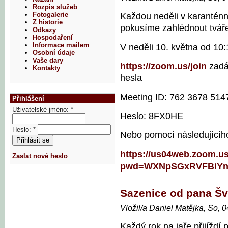
Rozpis služeb
Fotogalerie
Každou neděli v karantén
Z historie
pokusíme zahlédnout tvář
Odkazy
Hospodaření
Informace mailem
V neděli 10. května od 10
Osobní údaje
Vaše dary
https://zoom.us/join
zadán
Kontakty
hesla
Meeting ID: 762 3678 514
Přihlášení
Uživatelské jméno:
*
Heslo: 8FX0HE
Heslo:
*
Nebo pomocí následujícího
https://us04web.zoom.u
Zaslat nové heslo
pwd=WXNpSGxRVFBiYnV
Sazenice od pana Šv
Vložil/a Daniel Matějka, So, 
Každý rok na jaře přijíždí