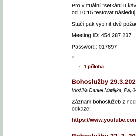
Pro virtuální "setkání u 
od 10:15 testovat následuj
Stačí pak vyplnit dvě pož
Meeting ID: 454 287 237
Password: 017897
»
1 příloha
Bohoslužby 29.3.20
Vložil/a Daniel Matějka, Pá, 
Záznam bohoslužeb z nedě
odkaze:
https://www.youtube.c