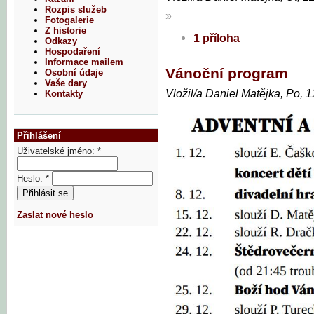
Rozpis služeb
»
Fotogalerie
Z historie
1 příloha
Odkazy
Hospodaření
Informace mailem
Vánoční program
Osobní údaje
Vaše dary
Vložil/a Daniel Matějka, Po, 
Kontakty
Přihlášení
Uživatelské jméno:
*
Heslo:
*
Zaslat nové heslo