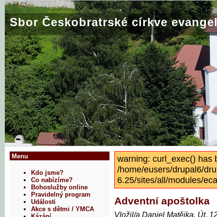
Sbor Českobratrské církve evangel
Menu
warning: curl_exec() has 
/home/eusers/drupal6/dru
Kdo jsme?
6.25/sites/all/modules/eca
Co nabízíme?
Bohoslužby online
Pravidelný program
Adventní apoštolka
Události
Akce s dětmi / YMCA
Vložil/a Daniel Matějka, Út, 1
Kázání