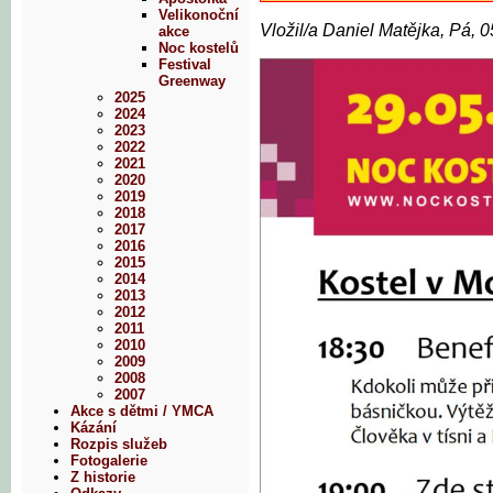
Velikonoční
Vložil/a Daniel Matějka, Pá, 
akce
Noc kostelů
Festival
Greenway
2025
2024
2023
2022
2021
2020
2019
2018
2017
2016
2015
2014
2013
2012
2011
2010
2009
2008
2007
Akce s dětmi / YMCA
Kázání
Rozpis služeb
Fotogalerie
Z historie