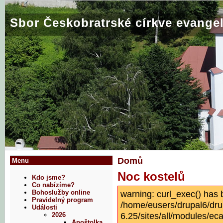
Sbor Českobratrské církve evangel
Domů
Menu
Noc kostelů
Kdo jsme?
Co nabízíme?
warning: curl_exec() has 
Bohoslužby online
Pravidelný program
/home/eusers/drupal6/dru
Události
6.25/sites/all/modules/eca
2026
Apoštolka