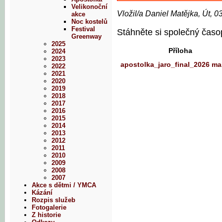
Velikonoční
Vložil/a Daniel Matějka, Út, 0
akce
Noc kostelů
Festival
Stáhněte si společný časo
Greenway
2025
Příloha
2024
2023
apostolka_jaro_final_2026 ma
2022
2021
2020
2019
2018
2017
2016
2015
2014
2013
2012
2011
2010
2009
2008
2007
Akce s dětmi / YMCA
Kázání
Rozpis služeb
Fotogalerie
Z historie