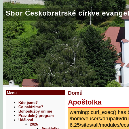
Sbor Českobratrské církve evangel
Domů
Menu
Apoštolka
Kdo jsme?
Co nabízíme?
warning: curl_exec() has 
Bohoslužby online
Pravidelný program
/home/eusers/drupal6/dru
Události
6.25/sites/all/modules/eca
2026
Apoštolka