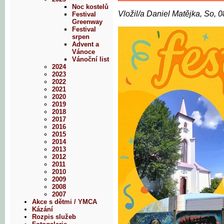
Noc kostelů
Vložil/a Daniel Matějka, So, 
Festival
Greenway
Festival
srpen
Advent a
Vánoce
Vánoční list
2024
2023
2022
2021
2020
2019
2018
2017
2016
2015
2014
2013
2012
2011
2010
2009
2008
2007
Akce s dětmi / YMCA
Kázání
Rozpis služeb