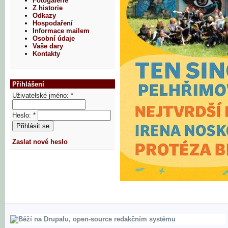
Fotogalerie
Z historie
Odkazy
Hospodaření
Informace mailem
Osobní údaje
Vaše dary
Kontakty
Přihlášení
Uživatelské jméno:
*
Heslo:
*
Zaslat nové heslo