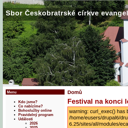
Sbor Českobratrské církve evangel
Domů
Menu
Festival na konci l
Kdo jsme?
Co nabízíme?
warning: curl_exec() has 
Bohoslužby online
Pravidelný program
/home/eusers/drupal6/dru
Události
6.25/sites/all/modules/eca
2026
2025