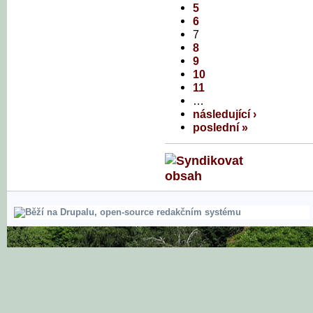
5
6
7
8
9
10
11
…
následující ›
poslední »