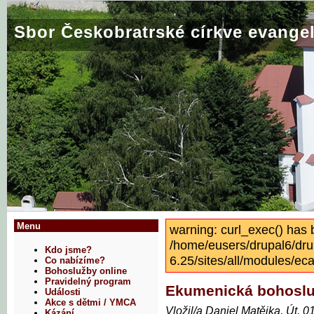
Sbor Českobratrské církve evangel
Menu
warning: curl_exec() has 
/home/eusers/drupal6/dru
Kdo jsme?
6.25/sites/all/modules/eca
Co nabízíme?
Bohoslužby online
Pravidelný program
Ekumenická bohosl
Události
Akce s dětmi / YMCA
Vložil/a Daniel Matějka, Út, 0
Kázání