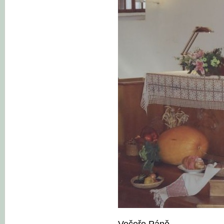
Večeře Páně