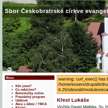
Sbor Českobratrské církve evangel
Menu
warning: curl_exec() has 
/home/eusers/drupal6/dru
Kdo jsme?
6.25/sites/all/modules/eca
Co nabízíme?
Bohoslužby online
Pravidelný program
Křest Lukáše
Události
Akce s dětmi / YMCA
Vložil/a Daniel Matějka, So, 
Kázání