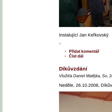
Instalující Jan Keřkovský
»
Přidat komentář
Číst dál
Díkůvzdání
Vložil/a Daniel Matějka, So, 
Neděle, 26.10.2008, Díkův