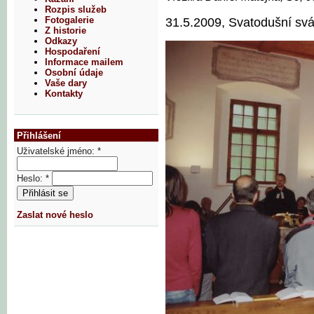
Rozpis služeb
Fotogalerie
31.5.2009, Svatodušní svá
Z historie
Odkazy
Hospodaření
Informace mailem
Osobní údaje
Vaše dary
Kontakty
Přihlášení
Uživatelské jméno:
*
Heslo:
*
Zaslat nové heslo